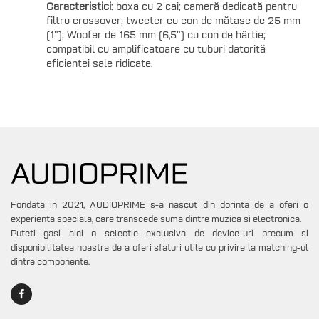
Caracteristici
:
boxa cu 2 cai; c
ameră dedicată pentru
filtru crossover; t
weeter cu con de mătase de 25 mm
(1");
Woofer de 165 mm (6,5") cu con de hârtie;
c
ompatibil cu amplificatoare cu tuburi datorită
eficienței sale ridicate.
Fondata in 2021, AUDIOPRIME s-a nascut din dorinta de a oferi o
experienta speciala, care transcede suma dintre muzica si electronica.
Puteti gasi aici o selectie exclusiva de device-uri precum si
disponibilitatea noastra de a oferi sfaturi utile cu privire la matching-ul
dintre componente.