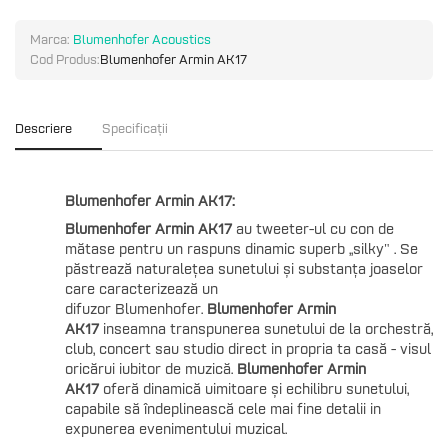
Marca:
Blumenhofer Acoustics
Cod Produs:
Blumenhofer Armin AK17
Descriere
Specificații
Blumenhofer Armin AK17:
Blumenhofer Armin AK17
au tweeter-ul cu con de
mătase
pentru un raspuns dinamic superb ,,silky"
.
Se
păstrează naturale
țea sunetului și substanța joaselor
care caracterizează un
difuzor Blumenhofer.
Blumenhofer Armin
AK17
inseamna
transpunerea sunetului
de la orchestră,
club, concert sau studio direct in propria ta casă - visul
oricărui iubitor de muzică.
Blumenhofer Armin
AK17
oferă dinamică uimitoare și echilibru sunetului,
capabile să îndeplinească cele mai fine detalii in
expunerea evenimentului muzical.