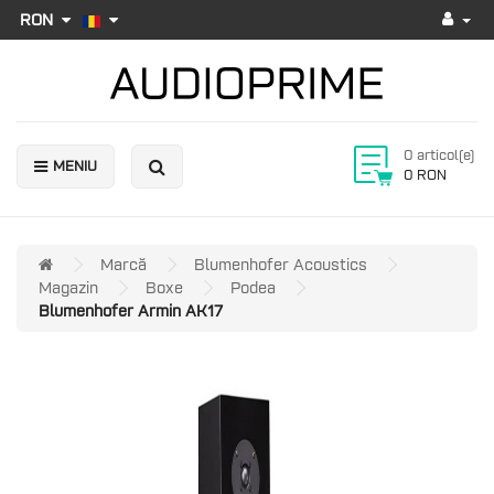
RON
0 articol(e)
MENIU
0 RON
Marcă
Blumenhofer Acoustics
Magazin
Boxe
Podea
Blumenhofer Armin AK17