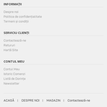
INFORMAȚII
Despre noi
Politica de confidențialitate
Termeni și condiții
SERVICIU CLIENȚI
Contactează-ne
Retururi
Hartă Site
CONTUL MEU
Contul Meu
Istoric Comenzi
Listă de Dorințe
Newsletter
ACASĂ
DESPRE NOI
MAGAZIN
Contactează-ne