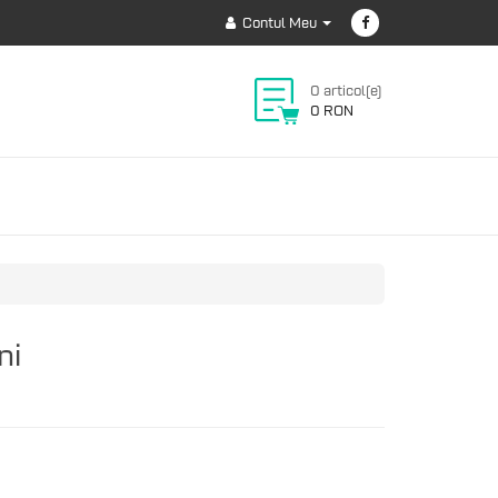
Contul Meu
0 articol(e)
0 RON
ni