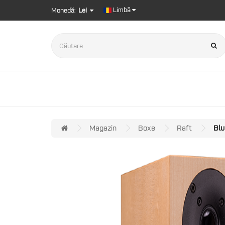
Limbă
Monedă:
Lei
Magazin
Boxe
Raft
Blu