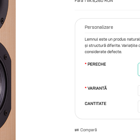
Fără TVA:6,260 RON
Personalizare
Lemnul este un produs natural ș
și structură diferite. Variațiil
considerate defecte.
PERECHE
VARIANTĂ
CANTITATE
Compară