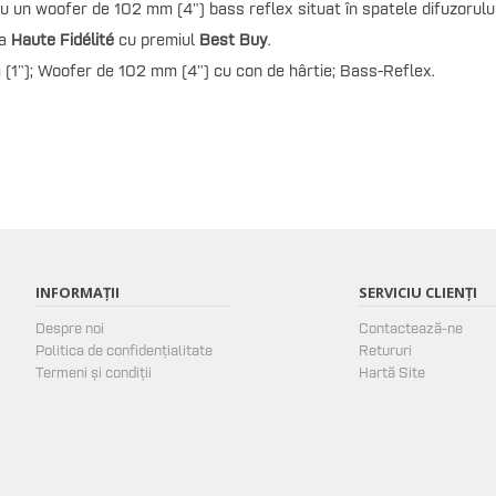
 cu un woofer de 102 mm (4")
bass reflex situat în spatele difuzorului
a
Haute Fidélité
cu premiul
Best Buy
.
(1");
Woofer de 102 mm (4") cu con de hârtie;
Bass-Reflex.
INFORMAȚII
SERVICIU CLIENȚI
Despre noi
Contactează-ne
Politica de confidențialitate
Retururi
Termeni și condiții
Hartă Site