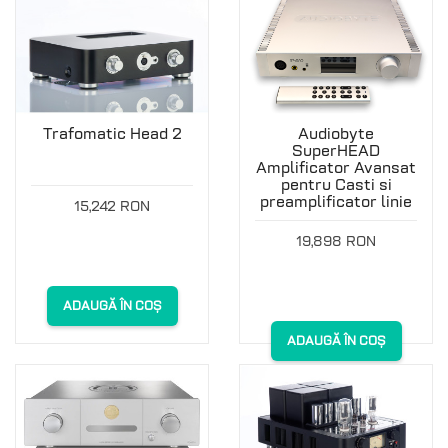
Trafomatic Head 2
Audiobyte
SuperHEAD
Amplificator Avansat
pentru Casti si
preamplificator linie
15,242 RON
19,898 RON
ADAUGĂ ÎN COȘ
ADAUGĂ ÎN COȘ