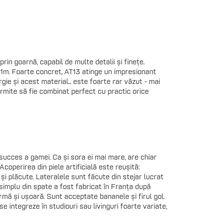
n goarnă, capabil de multe detalii și finețe.
/ 1m. Foarte concret, AT13 atinge un impresionant
e și acest material... este foarte rar văzut - mai
permite să fie combinat perfect cu practic orice
e succes a gamei. Ca și sora ei mai mare, are chiar
coperirea din piele artificială este reușită:
și plăcute. Lateralele sunt făcute din stejar lucrat
 simplu din spate a fost fabricat în Franța după
ermă și ușoară. Sunt acceptate bananele și firul gol.
e integreze în studiouri sau livinguri foarte variate,