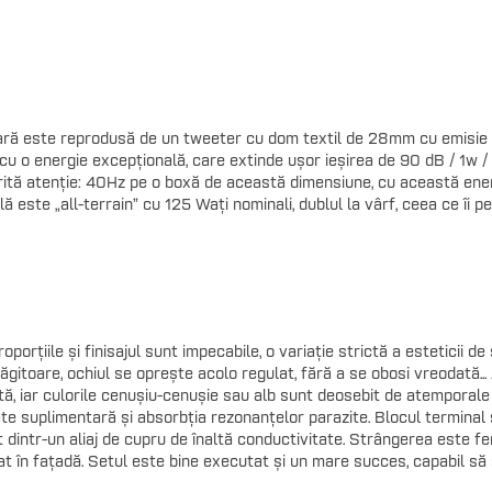
ră este reprodusă de un tweeter cu dom textil de 28mm cu emisie pri
 cu o energie excepțională, care extinde ușor ieșirea de 90 dB / 1w 
ită atenție: 40Hz pe o boxă de această dimensiune, cu această energi
ă este „all-terrain” cu 125 Wați nominali, dublul la vârf, ceea ce îi 
porțiile și finisajul sunt impecabile, o variație strictă a esteticii d
gitoare, ochiul se oprește acolo regulat, fără a se obosi vreodată... A
tă, iar culorile cenușiu-cenușie sau alb sunt deosebit de atemporale 
tate suplimentară și absorbția rezonanțelor parazite. Blocul terminal
ut dintr-un aliaj de cupru de înaltă conductivitate. Strângerea este f
t în fațadă. Setul este bine executat și un mare succes, capabil să s