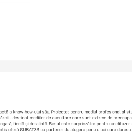
ctă a know-how-ului său. Proiectat pentru mediul profesional al studi
mărcii - destinat mediilor de ascultare care sunt extrem de preocupa
ată, fidelă și detaliată. Basul este surprinzător pentru un difuzor
lantis oferă SUBAT33 ca partener de alegere pentru cei care doresc