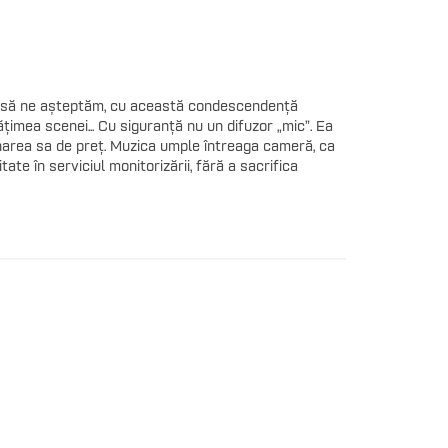
 ce să ne așteptăm, cu această condescendență
imea scenei... Cu siguranță nu un difuzor „mic”. Ea
onarea sa de preț. Muzica umple întreaga cameră, ca
e în serviciul monitorizării, fără a sacrifica