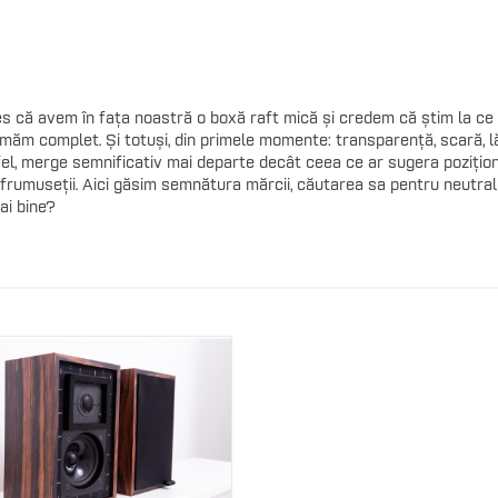
ales că avem în fața noastră o boxă raft mică și credem că știm la
măm complet. Și totuși, din primele momente: transparență, scară, lăț
tfel, merge semnificativ mai departe decât ceea ce ar sugera poziți
umuseții. Aici găsim semnătura mărcii, căutarea sa pentru neutralitat
ai bine?