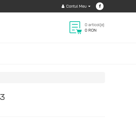
Contul Meu
0 articol(e)
0 RON
13