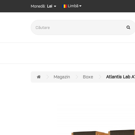
Limbă
Monedă:
Lei
Magazin
Boxe
Atlantis Lab A