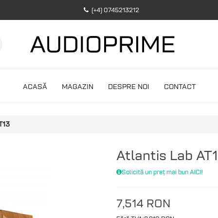
(+4) 0745213212
ACASĂ
MAGAZIN
DESPRE NOI
CONTACT
T13
Atlantis Lab AT
Solicită un preț mai bun AICI!
7,514 RON