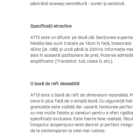
păstrând aceeași semnătură - sunet și estetică.
Specificații atractive
AT13 este un difuzor pe două căi. Secțiunea superioa
Mediile-bas sunt tratate pe 13cm în față, înzestrate
40Hz (la -1dB) și urcă până la 22KHz. Informația mer
ales în această poziționare de preț. Puterea admisibil
amplificator (Tranzistor, tub, clasa D, etc.).
O boxă de raft deosebită
AT13 este o boxă de raft de dimensiuni rezonabile. Pro
ceva în plus față de o simplă boxă. Cu siguranță îndră
granulația este vizibilă dar ușoară, tensiunea perfec
cu mai multe fațete și caneluri pentru a oferi rigidi
specificații exclusive. Este foarte bine realizat, făc
Începutul acoperișului este discret și perfect integra
de la contemporan la cele mai rustice.