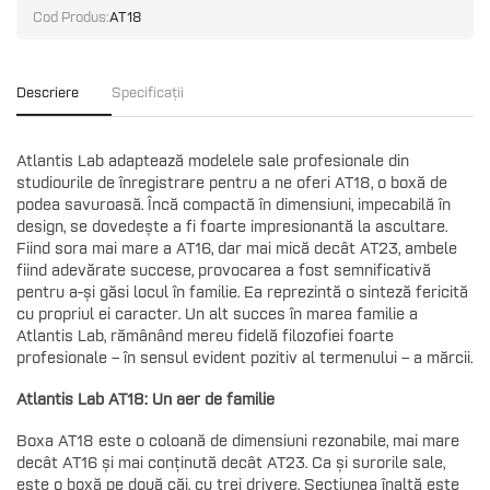
Cod Produs:
AT18
Descriere
Specificații
Atlantis Lab adaptează modelele sale profesionale din
studiourile de înregistrare pentru a ne oferi AT18, o boxă de
podea savuroasă. Încă compactă în dimensiuni, impecabilă în
design, se dovedește a fi foarte impresionantă la ascultare.
Fiind sora mai mare a AT16, dar mai mică decât AT23, ambele
fiind adevărate succese, provocarea a fost semnificativă
pentru a-și găsi locul în familie. Ea reprezintă o sinteză fericită
cu propriul ei caracter. Un alt succes în marea familie a
Atlantis Lab, rămânând mereu fidelă filozofiei foarte
profesionale – în sensul evident pozitiv al termenului – a mărcii.
Atlantis Lab AT18: Un aer de familie
Boxa AT18 este o coloană de dimensiuni rezonabile, mai mare
decât AT16 și mai conținută decât AT23. Ca și surorile sale,
este o boxă pe două căi, cu trei drivere. Secțiunea înaltă este