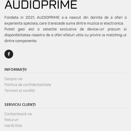
Fondata in 2021, AUDIOPRIME s-a nascut din dorinta de a oferi o
experienta speciala, care transcede suma dintre muzica si electronica.
Puteti gasi aici o selectie exclusiva de device-uri precum si
disponibilitatea noastra de a oferi sfaturi utile cu privire la matching-ul
dintre componente.
INFORMAȚII
Despre noi
Politica de confidențialitate
Termeni și condiții
SERVICIU CLIENȚI
Contactează-ne
Retururi
Hartă Site