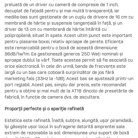
preluată de un driver cu cameră de compresie de 1 inch,
decuplat de fațadă pentru și mai multă transparență, iar
mediile-bas sunt gestionate de un cuplu de drivere de 16 cm cu
membrană de hârtie și suspensie tangențială în față, și un
driver de 13 cm cu membrană de hârtie întărită cu
polipropilenă, situat în spate. Acest ultim punct este important
pentru plasarea boxei, relativ aproape de perete. Eficiența
este remarcabilă pentru o boxă de această dimensiune:
96dB/1w/1m. Ea gestionează generos 250 Wați nominali și
aproape dublul la vârf. Toate acestea permit să fie asociată cu
orice electronică. În cele din urmă, banda de frecvențe este
largă cu un bas care coboară surprinzător de jos fără
marketing fals (33Hz la -1dB). Acest bas se ajustează printr-un
port reglabil. Acest pas, simplu dar precis, este recomandat
pentru a obține și mai mult de la AT18 dincolo de presetările de
fabrică, în funcție de camera dvs. de ascultare.
Proporții perfecte și o apariție rafinată
Estetica este rafinată. Înaltă, subțire, alungită, ușor piramidală...
își găsește ușor locul în sufragerie datorită amprentei sale
extrem de rezonabile la sol: dimensiunea unui suport de boxă