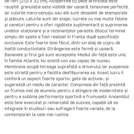
de raft (21,5 x 32 cm). Acoperirea cu piele artificială este
reușită: granulația este vizibilă dar ușoară, tensiunea perfectă,
iar culorile maro-cenușiu sau alb sunt deosebit de atemporale
și plăcute. Laturile sunt din stejar, lucrate cu mai multe fațete
și caneluri pentru a oferi rigiditate suplimentară și suprimarea
undelor staționare și a rezonanțelor parazite. Blocul terminal
simplu din spate a fost realizat în Franța după specificații
exclusive. Este foarte bine făcut, dintr-un aliaj de cupru de
înaltă conductivitate. Strângerea este fermă și ușoară.
Bananele și firul gol sunt acceptate. Mediul din față este unic
în familia Atlantis. Nu există con sau capac de nucleu.
Membrana ocupă întreaga suprafață a driverului, iar suspensia
este striată pentru a facilita desfășurarea sa. Acest lucru îi
conferă un aspect foarte sportiv, gata de acțiune... și
sugerează un mediu de caracter. Compresia din față prezintă
un frumos inel de aluminiu pentru o atingere de modernitate și
pentru a sublinia performanța sportivă a frumuseții. Ansamblul
este bine executat și remarcabil de succes, capabil să se
integreze în studiouri sau sufragerii foarte variate, de la
contemporan la cele mai rustice.