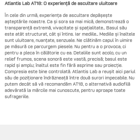
Atlantis Lab AT18: O experiență de ascultare uluitoare
În cele din urmă, experiența de ascultare depășește
așteptările noastre. Ca și sora sa mai mică, demonstrează o
transparență extremă, vivacitate și spațialitate... Basul său
este atât structurat, cât și întins. Iar mediile... Mediile și înaltele
sunt uluitoare, nuanțate, senzuale. Ne clătinăm capul în uimire
pe măsură ce parcurgem piesele. Nu pentru a o provoca, ci
pentru a pleca în călătorie cu ea. Detaliile sunt acolo, cu un
relief frumos, scena sonoră este vastă, precisă; basul este
rapid și amplu; înaltul este fin fără asprime sau proiecție.
Compresia este bine controlată. Atlantis Lab a reușit aici pariul
său de poziționare îndrăzneață între două surori impecabile. Nu
putem decât să vă recomandăm AT18, o alternativă audiofilă
adevărată la mărcile mai cunoscute, pentru aproape toate
sufrageriile.