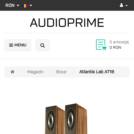
RON
0 articol(e)
MENIU
0 RON
Magazin
Boxe
Atlantis Lab AT18