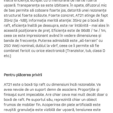
înaltă eficiență, echipat cu o membrană de hârtie foarte
ușoară. Transparența sa este izbitoare. În spate, difuzorul mic
de bas permite să coboare foarte jos, datorită unei rezonanțe
structural foarte scăzute. Foarte concret, AT21 atinge de fapt
35Hz (la -1dB). Informația merită atenție: 35Hz pe o boxă de
raft, eficiența înaltă pe deasupra, este rar întâlnită - mai ales în
această poziționare de preț. Eficiența este de 96dB / 1w / 1m,
ceea ce este impresionant având în vedere dimensiunea și
banda de frecvențe. Puterea admisibilă este „all-terrain” cu
250 Wați nominali, dublul la vârf, ceea ce îi permite să fie
combinat fericit cu orice electronică (Tranzistor, tub, clasa D
etc.)
Pentru plăcerea privirii
AT21 este o boxă tip raft cu dimensiuni încă rezonabile. Va
avea nevoie de un suport demn de asociere. Proporțiile și
finisajul sunt impecabile. Are chiar ceva mai mult decât doar o
boxă de raft. Pe suportul său, reprezintă chiar un obiect
frumos de mobilier fin. Acoperirea din piele artificială este
reușită: granulația este vizibilă dar ușoară, tensiunea este