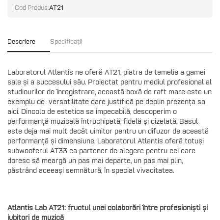
Cod Produs:
AT21
Descriere
Specificații
Laboratorul Atlantis ne oferă AT21, piatra de temelie a gamei
sale și a succesului său. Proiectat pentru mediul profesional al
studiourilor de înregistrare, această boxă de raft mare este un
exemplu de versatilitate care justifică pe deplin prezența sa
aici. Dincolo de estetica sa impecabilă, descoperim o
performanță muzicală întruchipată, fidelă și cizelată. Basul
este deja mai mult decât uimitor pentru un difuzor de această
performanță și dimensiune. Laboratorul Atlantis oferă totuși
subwooferul AT33 ca partener de alegere pentru cei care
doresc să meargă un pas mai departe, un pas mai plin,
păstrând aceeași semnătură, în special vivacitatea.
Atlantis Lab AT21: fructul unei colaborări între profesioniști și
iubitori de muzică