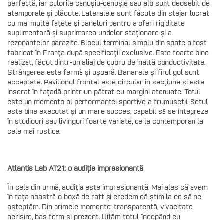
perfectă, iar culorile cenușiu-cenușie sau alb sunt deosebit de
atemporale și plăcute. Lateralele sunt făcute din stejar lucrat
cu mai multe fațete și caneluri pentru a oferi rigiditate
suplimentară și suprimarea undelor staționare și a
rezonanțelor parazite. Blocul terminal simplu din spate a fost
fabricat în Franța după specificații exclusive. Este foarte bine
realizat, făcut dintr-un aliaj de cupru de înaltă conductivitate.
Strângerea este fermă și ușoară. Bananele și firul gol sunt
acceptate. Pavilionul frontal este circular în secțiune și este
inserat în fațadă printr-un pătrat cu margini atenuate. Totul
este un memento al performanței sportive a frumuseții. Setul
este bine executat și un mare succes, capabil să se integreze
în studiouri sau livinguri foarte variate, de la contemporan la
cele mai rustice.
Atlantis Lab AT21: o audiție impresionantă
În cele din urmă, audiția este impresionantă. Mai ales că avem
în fața noastră o boxă de raft și credem că știm la ce să ne
așteptăm. Din primele momente: transparență, vivacitate,
aerisire, bas ferm și prezent. Uităm totul, începând cu