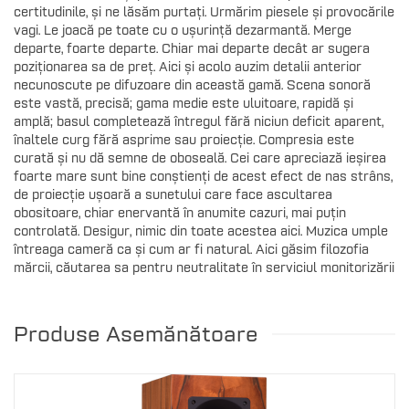
certitudinile, și ne lăsăm purtați. Urmărim piesele și provocările
vagi. Le joacă pe toate cu o ușurință dezarmantă. Merge
departe, foarte departe. Chiar mai departe decât ar sugera
poziționarea sa de preț. Aici și acolo auzim detalii anterior
necunoscute pe difuzoare din această gamă. Scena sonoră
este vastă, precisă; gama medie este uluitoare, rapidă și
amplă; basul completează întregul fără niciun deficit aparent,
înaltele curg fără asprime sau proiecție. Compresia este
curată și nu dă semne de oboseală. Cei care apreciază ieșirea
foarte mare sunt bine conștienți de acest efect de nas strâns,
de proiecție ușoară a sunetului care face ascultarea
obositoare, chiar enervantă în anumite cazuri, mai puțin
controlată. Desigur, nimic din toate acestea aici. Muzica umple
întreaga cameră ca și cum ar fi natural. Aici găsim filozofia
mărcii, căutarea sa pentru neutralitate în serviciul monitorizării
Produse Asemănătoare