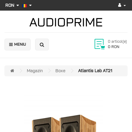
RON
0 articol(e)
MENIU
0 RON
Magazin
Boxe
Atlantis Lab AT21