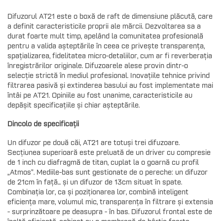
Difuzorul AT21 este o boxă de raft de dimensiune plăcută, care
a definit caracteristicile proprii ale mărcii. Dezvoltarea sa a
durat foarte mult timp, apelând la comunitatea profesională
pentru a valida așteptările în ceea ce privește transparența,
spațializarea, fidelitatea micro-detaliilor, cum ar fi reverberația
înregistrărilor originale. Difuzoarele alese provin dintr-o
selecție strictă în mediul profesional. Inovațiile tehnice privind
filtrarea pasivă și extinderea basului au fost implementate mai
întâi pe AT21. Opiniile au fost unanime, caracteristicile au
depășit specificațiile și chiar așteptările.
Dincolo de specificații
Un difuzor pe două căi, AT21 are totuși trei difuzoare.
Secțiunea superioară este preluată de un driver cu compresie
de 1 inch cu diafragmă de titan, cuplat la o goarnă cu profil
„Atmos”. Mediile-bas sunt gestionate de o pereche: un difuzor
de 21cm în față... și un difuzor de 13cm situat în spate.
Combinația lor, ca și poziționarea lor, combină inteligent
eficiența mare, volumul mic, transparența în filtrare și extensia
- surprinzătoare pe deasupra - în bas. Difuzorul frontal este de