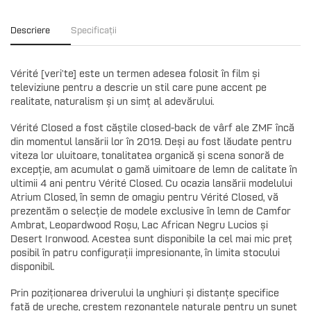
Descriere
Specificații
Vérité [veri'te] este un termen adesea folosit în film și
televiziune pentru a descrie un stil care pune accent pe
realitate, naturalism și un simț al adevărului.
Vérité Closed a fost căștile closed-back de vârf ale ZMF încă
din momentul lansării lor în 2019. Deși au fost lăudate pentru
viteza lor uluitoare, tonalitatea organică și scena sonoră de
excepție, am acumulat o gamă uimitoare de lemn de calitate în
ultimii 4 ani pentru Vérité Closed. Cu ocazia lansării modelului
Atrium Closed, în semn de omagiu pentru Vérité Closed, vă
prezentăm o selecție de modele exclusive în lemn de Camfor
Ambrat, Leopardwood Roșu, Lac African Negru Lucios și
Desert Ironwood. Acestea sunt disponibile la cel mai mic preț
posibil în patru configurații impresionante, în limita stocului
disponibil.
Prin poziționarea driverului la unghiuri și distanțe specifice
față de ureche, creștem rezonanțele naturale pentru un sunet