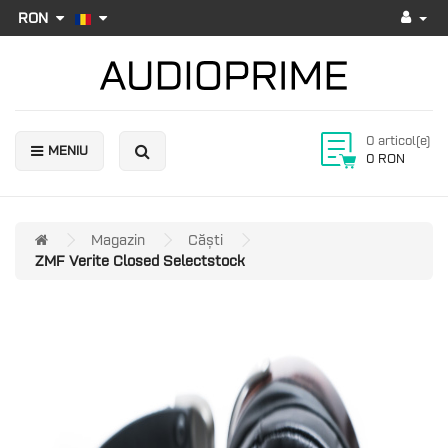
RON
0 articol(e)
MENIU
0 RON
Magazin
Căști
ZMF Verite Closed Selectstock