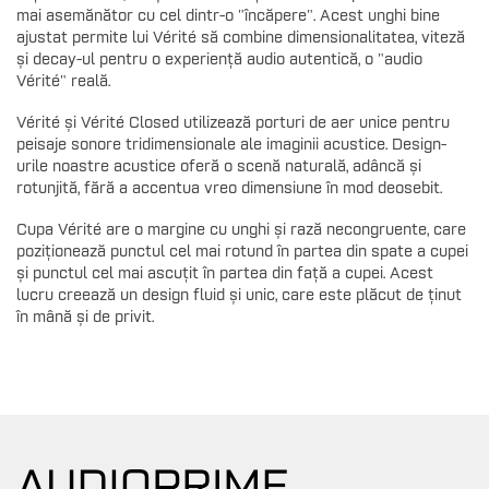
mai asemănător cu cel dintr-o "încăpere". Acest unghi bine
ajustat permite lui Vérité să combine dimensionalitatea, viteză
și decay-ul pentru o experiență audio autentică, o "audio
Vérité" reală.
Vérité și Vérité Closed utilizează porturi de aer unice pentru
peisaje sonore tridimensionale ale imaginii acustice. Design-
urile noastre acustice oferă o scenă naturală, adâncă și
rotunjită, fără a accentua vreo dimensiune în mod deosebit.
Cupa Vérité are o margine cu unghi și rază necongruente, care
poziționează punctul cel mai rotund în partea din spate a cupei
și punctul cel mai ascuțit în partea din față a cupei. Acest
lucru creează un design fluid și unic, care este plăcut de ținut
în mână și de privit.