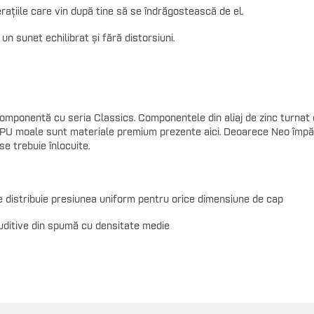
erațiile care vin după tine să se îndrăgostească de el.
un sunet echilibrat și fără distorsiuni.
componentă cu seria Classics. Componentele din aliaj de zinc turnat 
 PU moale sunt materiale premium prezente aici. Deoarece Neo împă
se trebuie înlocuite.
e distribuie presiunea uniform pentru orice dimensiune de cap
 auditive din spumă cu densitate medie