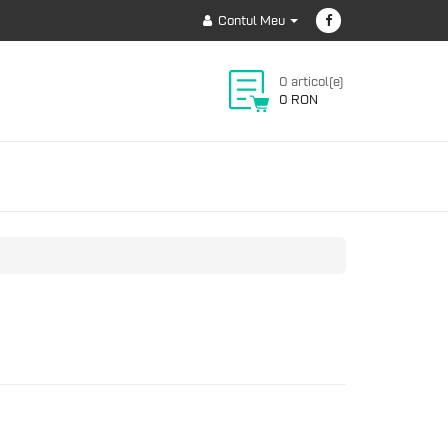
Contul Meu
0 articol(e)
0 RON