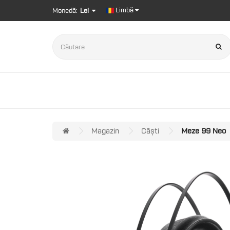
Limbă
Monedă:
Lei
Magazin
Căști
Meze 99 Neo