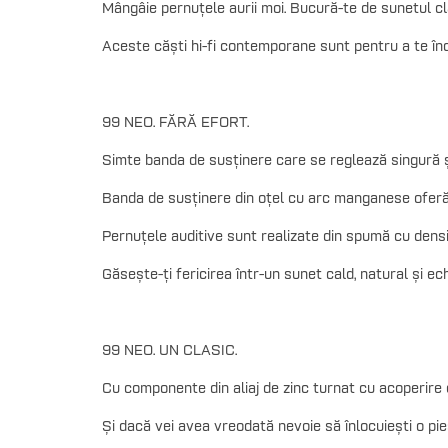
Mângâie pernuțele aurii moi. Bucură-te de sunetul clar 
Aceste căști hi-fi contemporane sunt pentru a te înd
99 NEO. FĂRĂ EFORT.
Simte banda de susținere care se reglează singură și
Banda de susținere din oțel cu arc manganese oferă 
Pernuțele auditive sunt realizate din spumă cu densit
Găsește-ți fericirea într-un sunet cald, natural și echi
99 NEO. UN CLASIC.
Cu componente din aliaj de zinc turnat cu acoperire 
Și dacă vei avea vreodată nevoie să înlocuiești o pies