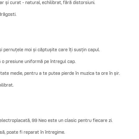
și curat - natural, echilibrat, fără distorsiuni.
răgosti.
 pernuțele moi și căptușite care îți susțin capul.
o presiune uniformă pe întregul cap.
ate medie, pentru a te putea pierde în muzica ta ore în șir.
librat.
electroplacată, 99 Neo este un clasic pentru fiecare zi.
ă, poate fi reparat în întregime.